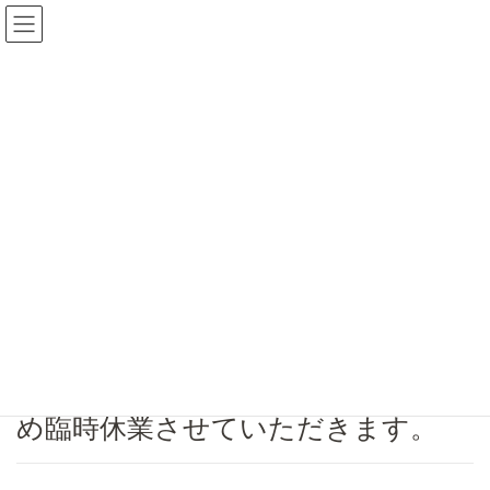
コ
ナ
ン
ビ
テ
ゲ
ン
ー
ニュース
ツ
シ
へ
ョ
ス
ン
HOME
ニュース
お知らせ
臨時休業のお知らせ
キ
に
ッ
移
プ
動
2020年4月6日
/ 最終更新日時 :
2020年4月6日
秘密基地 中津
お知らせ
臨時休業のお知らせ
新型コロナウイルスの感染拡大のた
め臨時休業させていただきます。