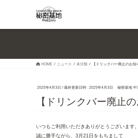
コ
ナ
ン
ビ
テ
ゲ
ン
ー
ツ
シ
へ
ョ
ス
ン
キ
に
ッ
移
HOME
ニュース
未分類
【ドリンクバー廃止のお知
プ
動
2025年4月3日
/ 最終更新日時 :
2025年4月3日
秘密基地 中
【ドリンクバー廃止
いつもご利用いただきありがとうございます
誠に勝手ながら、3月21日をもちまして